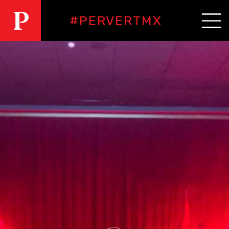
#PERVERTMX
PERVERT
RESIDENCIAS
NOSOTRXS
GUESTS
EVENTOS
FAQS
CONTACTO
PRÓXIMO
EVENTO