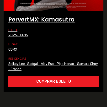
PervertMX: Kamasutra
FECHA
2026-08-15
LUGAR
CDMX
RESIDENCIAS
Spikey Lee- Sadgal - Alby Esc - Pipa Henao - Samara Choy
- Franco
COMPRAR BOLETO